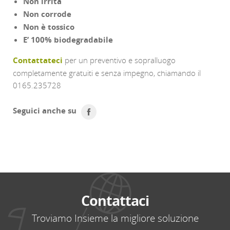
Non irrita
Non corrode
Non è tossico
E’ 100% biodegradabile
Contattateci
per un preventivo e sopralluogo
completamente gratuiti e senza impegno, chiamando il
0165.235728
Seguici anche su
replica manufacturers
best replica watch sites
watches
replica
Contattaci
Troviamo Insieme la migliore soluzione