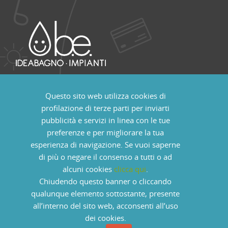
+39 (0165) 23 98 15 uffici
Questo sito web utilizza cookies di
B.E Impianti Ecotecnologici S.r.l
profilazione di terze parti per inviarti
Località Pont Suaz, 88
pubblicità e servizi in linea con le tue
11020 Charvensod - Aosta - Italia
preferenze e per migliorare la tua
P.IVA: 01101160073 - REA AO67621
esperienza di navigazione. Se vuoi saperne
Capitale soc. eur. 80.000 int. vers.
di più o negare il consenso a tutti o ad
alcuni cookies
clicca qui
.
Chiudendo questo banner o cliccando
qualunque elemento sottostante, presente
© Copyright 2013. Powered by
Officina Informatica
all’interno del sito web, acconsenti all’uso
dei cookies.