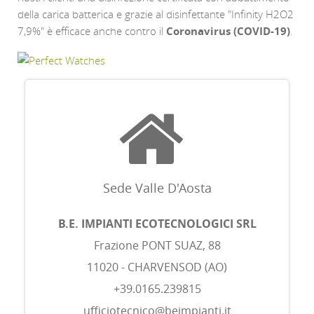
della carica batterica e grazie al disinfettante "Infinity H2O2
7,9%" è efficace anche contro il
Coronavirus (COVID-19)
.
uhren
replika
der
spitzenklasse
ساعات
مقلدة
درجة
Sede Valle D'Aosta
اولى
replica
B.E. IMPIANTI ECOTECNOLOGICI SRL
hubolt
Frazione PONT SUAZ, 88
watches
11020 - CHARVENSOD (AO)
+39.0165.239815
ufficiotecnico@beimpianti.it